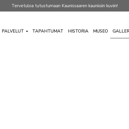
Tervetuloa tutustumaan Kaunissaaren kauniisiin kuviin!
PALVELUT
TAPAHTUMAT
HISTORIA
MUSEO
GALLER